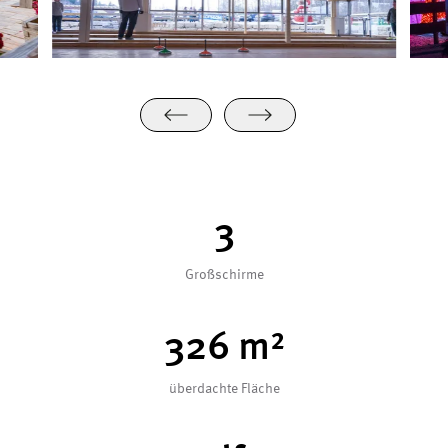
4
Großschirme
329
m²
überdachte Fläche