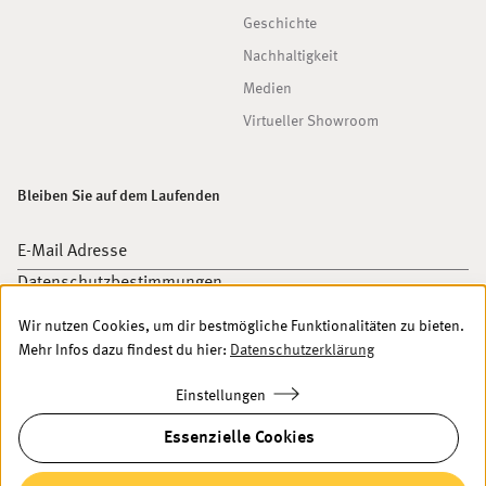
Geschichte
Nachhaltigkeit
Medien
Virtueller Showroom
Bleiben Sie auf dem Laufenden
E-Mail Adresse
Datenschutzbestimmungen
Wir nutzen Cookies, um dir bestmögliche Funktionalitäten zu bieten.
Ich akzeptiere die
Datenschutzbestimmungen
.
Newsletter abonnieren
Mehr Infos dazu findest du hier:
Datenschutzerklärung
Einstellungen
Essenzielle Cookies
Folge uns