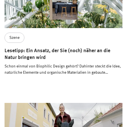
Szene
Lesetipp: Ein Ansatz, der Sie (noch) näher an die
Natur bringen wird
Schon einmal von Biophilic Design gehört? Dahinter steckt die Idee,
natürliche Elemente und organische Materialien in gebaute
Umgebungen zu integrieren. Ein Konzept, dem sich New York Times-
Bestsellerautorin Abi Daré in ihrem neuen Buch „Bring the Outside
In: Biophilic design for a naturally beautiful home“ widmet – und das
Menschen (noch) näher an die Natur bringt.